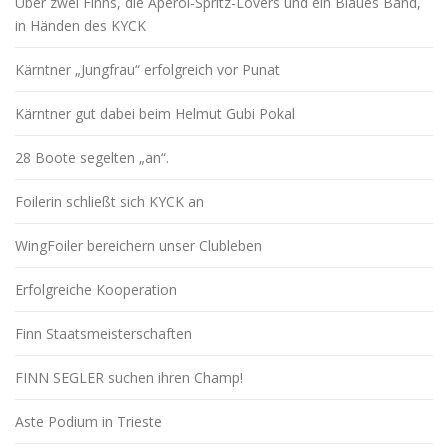
Über zwei Finns, die Aperol-Spritz-Lovers und ein Blaues Band,
in Händen des KYCK
Kärntner „Jungfrau“ erfolgreich vor Punat
Kärntner gut dabei beim Helmut Gubi Pokal
28 Boote segelten „an“.
Foilerin schließt sich KYCK an
WingFoiler bereichern unser Clubleben
Erfolgreiche Kooperation
Finn Staatsmeisterschaften
FINN SEGLER suchen ihren Champ!
Aste Podium in Trieste