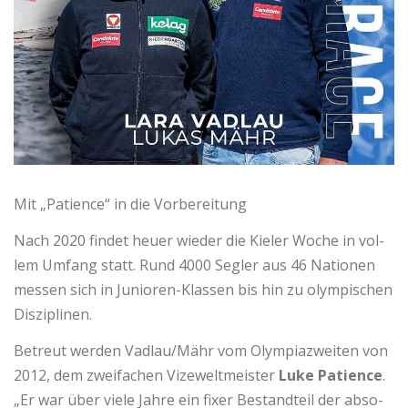
Mit „Patience“ in die Vorbereitung
Nach 2020 fin­det heuer wieder die Kieler Woche in vol­
lem Um­fang statt. Rund 4000 Seg­ler aus 46 Na­tio­nen
mes­sen sich in Ju­nio­ren-Klas­sen bis hin zu olym­pi­schen
Dis­zi­pli­nen.
Be­treut wer­den Vadlau/Mähr vom Olym­pia­zwei­ten von
2012, dem zwei­fa­chen Vi­ze­welt­meis­ter
Luke Pa­ti­ence
.
„Er war über viele Jahre ein fixer Be­stand­teil der ab­so­