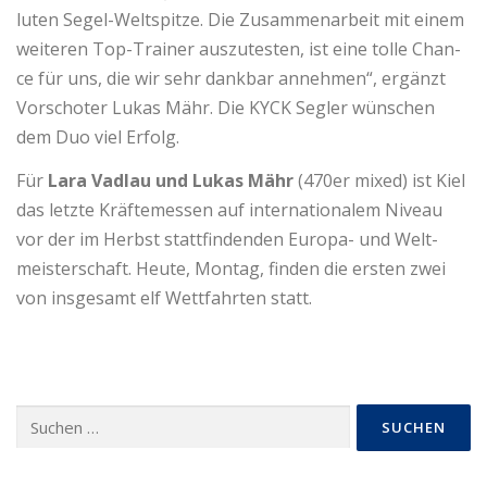
lu­ten Se­gel-Welt­spit­ze. Die Zu­sam­men­ar­beit mit einem
wei­te­ren Top-Trai­ner aus­zu­tes­ten, ist eine tolle Chan­
ce für uns, die wir sehr dank­bar an­neh­men“, er­gänzt
Vor­scho­ter Lukas Mähr. Die KYCK Segler wünschen
dem Duo viel Erfolg.
Für
Lara Vad­lau und Lukas Mähr
(470er mixed) ist Kiel
das letz­te Kräf­te­mes­sen auf in­ter­na­tio­na­lem Ni­veau
vor der im Herbst statt­fin­den­den Eu­ro­pa- und Welt­
meis­ter­schaft. Heute, Montag, fin­den die ers­ten zwei
von ins­ge­samt elf Wett­fahr­ten statt.
Suchen
nach: