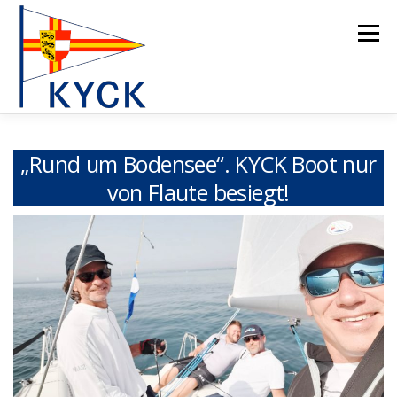
Zum
Inhalt
Menü
springen
HOME
CLUB
JUGEND
FOILING
REGATTEN
„Rund um Bodensee“. KYCK Boot nur
von Flaute besiegt!
24-ER/2026
WALL OF FAME
GALERIE
NEWS
WEBCAM
KONTAKT