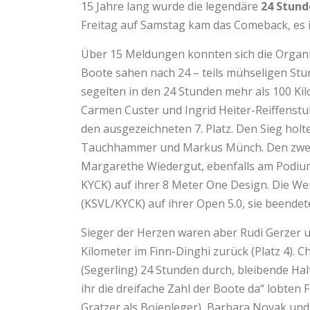
15 Jahre lang wurde die legendäre
24 Stun
Freitag auf Samstag kam das Comeback, es i
Über 15 Meldungen konnten sich die Organis
Boote sahen nach 24 – teils mühseligen Stu
segelten in den 24 Stunden mehr als 100 K
Carmen Custer und Ingrid Heiter-Reiffenstu
den ausgezeichneten 7. Platz. Den Sieg holt
Tauchhammer und Markus Münch. Den zweite
Margarethe Wiedergut, ebenfalls am Podium
KYCK) auf ihrer 8 Meter One Design. Die 
(KSVL/KYCK) auf ihrer Open 5.0, sie beendet
Sieger der Herzen waren aber Rudi Gerzer u
Kilometer im Finn-Dinghi zurück (Platz 4). 
(Segerling) 24 Stunden durch, bleibende Ha
ihr die dreifache Zahl der Boote da“ lobten 
Gratzer als Bojenleger), Barbara Novak und 