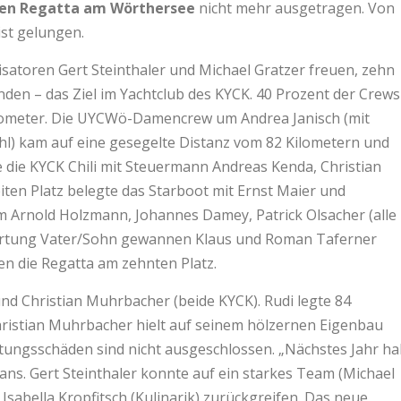
den Regatta am Wörthersee
nicht mehr ausgetragen. Von
st gelungen.
atoren Gert Steinthaler und Michael Gratzer freuen, zehn
nden – das Ziel im Yachtclub des KYCK. 40 Prozent der Crews
ilometer. Die UYCWö-Damencrew um Andrea Janisch (mit
hl) kam auf eine gesegelte Distanz vom 82 Kilometern und
e die KYCK Chili mit Steuermann Andreas Kenda, Christian
n Platz belegte das Starboot mit Ernst Maier und
 Arnold Holzmann, Johannes Damey, Patrick Olsacher (alle
Wertung Vater/Sohn gewannen Klaus und Roman Taferner
en die Regatta am zehnten Platz.
nd Christian Muhrbacher (beide KYCK). Rudi legte 84
Christian Muhrbacher hielt auf seinem hölzernen Eigenbau
ltungsschäden sind nicht ausgeschlossen. „Nächstes Jahr h
Fans. Gert Steinthaler konnte auf ein starkes Team (Michael
Isabella Kropfitsch (Kulinarik) zurückgreifen. Das neue