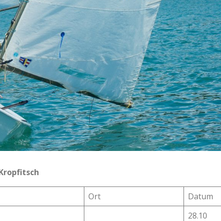
Kropfitsch
Ort
Datum
28.10