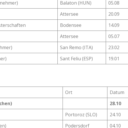
lnehmer)
Balaton (HUN)
05.08
Attersee
20.09
terschaften
Bodensee
14.09
Attersee
05.07
ehmer)
San Remo (ITA)
23.02
er)
Sant Feliu (ESP)
19.01
Ort
Datum
chen)
28.10
Portoroz (SLO)
24.10
en)
Podersdorf
04.10