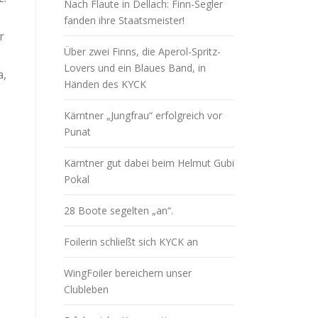
Nach Flaute in Dellach: Finn-Segler
fanden ihre Staatsmeister!
r
Über zwei Finns, die Aperol-Spritz-
Lovers und ein Blaues Band, in
a,
Händen des KYCK
Kärntner „Jungfrau“ erfolgreich vor
Punat
Kärntner gut dabei beim Helmut Gubi
Pokal
28 Boote segelten „an“.
Foilerin schließt sich KYCK an
WingFoiler bereichern unser
Clubleben