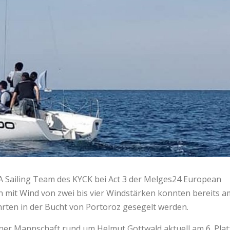
CA Sailing Team des KYCK bei Act 3 der Melges24 European
n mit Wind von zwei bis vier Windstärken konnten bereits a
ahrten in der Bucht von Portoroz gesegelt werden.
ntner Mannschaft rund um Helmut Gottwald aktuell am 6. Plat