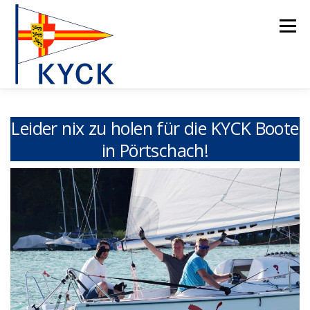
Zum
Inhalt
Menü
springen
HOME
CLUB
JUGEND
FOILING
REGATTEN
Leider nix zu holen für die KYCK Boote
in Pörtschach!
24-ER/2026
WALL OF FAME
GALERIE
NEWS
WEBCAM
KONTAKT