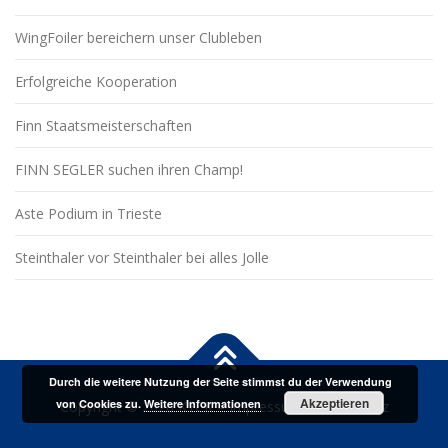
WingFoiler bereichern unser Clubleben
Erfolgreiche Kooperation
Finn Staatsmeisterschaften
FINN SEGLER suchen ihren Champ!
Aste Podium in Trieste
Steinthaler vor Steinthaler bei alles Jolle
Durch die weitere Nutzung der Seite stimmst du der Verwendung
Akzeptieren
von Cookies zu.
Weitere Informationen
Copyright © 2026 KYCK
–
Impressum/Datenschutz