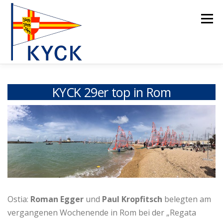
Zum
Inhalt
Menü
springen
HOME
CLUB
JUGEND
FOILING
REGATTEN
KYCK 29er top in Rom
24-ER/2026
WALL OF FAME
GALERIE
NEWS
WEBCAM
KONTAKT
Ostia:
Roman Egger
und
Paul Kropfitsch
belegten am
vergangenen Wochenende in Rom bei der „Regata