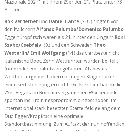
Nazionale 2021“ mit ihrem 29er den 21. Platz unter 73
Booten.
Rok Verderber
und
Daniel Cante
(SLO) siegten vor
den Italienern
Alfonso Palumbo/Domenico Palumbo
.
Egger/Kropfitsch waren als 21. hinter den Ungarn
Roni
Szabo/Csebfalvi
(9.) und den Schweden
Theo
Westerlin/ Emil Wolfgang
(14.) das viertbeste nicht
italienische Boot. Zehn Wettfahrten wurden bei teils
fordernden Verhältnissen gefahren. Als bestes
Wettfahrtergebnis haben die jungen Klagenfurter
einen sechsten Rang erreicht. Die Kärntner haben die
29er Regatta in Rom am vergangenen Wochenende
spontan ins Trainingsprogramm eingeschoben. Im
international stark besetzten Starterfeld gelang dem
Duo Egger/Kropfitsch eine optimale
Standortbestimmung. Zum Auftakt der nun hoffentlich